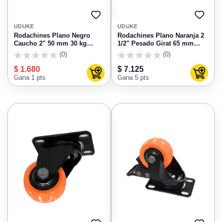
AGREGAR
AGRE
A
A
UDUKE
UDUKE
FAVORITOS
FAVO
Rodachines Plano Negro
Rodachines Plano Naranja 2
Caucho 2" 50 mm 30 kg
1/2" Pesado Girat 65 mm
HT40251
HT30085
(0)
(0)
0
0
$ 1.680
$ 7.125
Agregar al carrito
Agregar
Gana 1 pts
Gana 5 pts