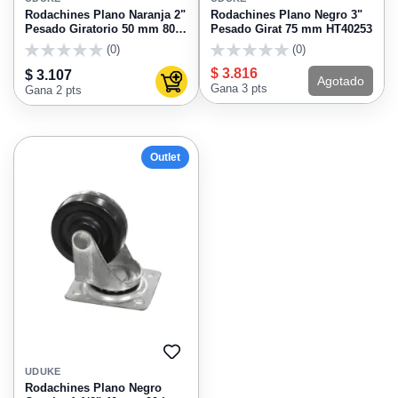
FAVORITOS
FAVO
Rodachines Plano Naranja 2"
Rodachines Plano Negro 3"
Pesado Giratorio 50 mm 80
Pesado Girat 75 mm HT40253
kg (individual) HT30084
(0)
(0)
0
0
$ 3.816
$ 3.107
Agotado
Agregar al carrito
Gana 3 pts
Gana 2 pts
Outlet
AGREGAR
A
UDUKE
FAVORITOS
Rodachines Plano Negro