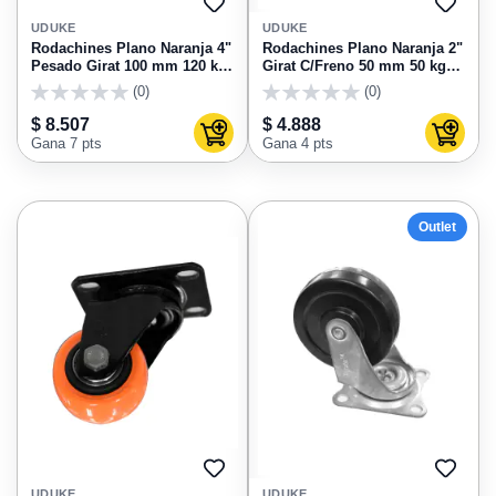
AGREGAR
AGRE
A
A
UDUKE
UDUKE
FAVORITOS
FAVO
Rodachines Plano Naranja 4"
Rodachines Plano Naranja 2"
Pesado Girat 100 mm 120 kg
Girat C/Freno 50 mm 50 kg
HT30087
HT40088
(0)
(0)
0
0
$ 8.507
$ 4.888
Agregar al carrito
Agregar
Gana 7 pts
Gana 4 pts
Outlet
AGREGAR
AGRE
A
A
UDUKE
UDUKE