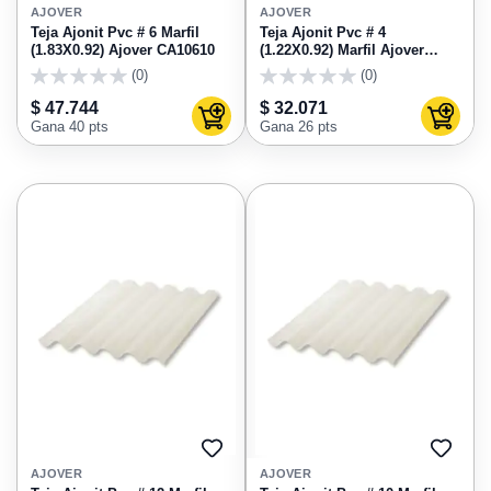
A
A
AJOVER
AJOVER
FAVORITOS
FAVO
Teja Ajonit Pvc # 6 Marfil
Teja Ajonit Pvc # 4
(1.83X0.92) Ajover CA10610
(1.22X0.92) Marfil Ajover
CA10410
(0)
(0)
0
0
$ 47.744
$ 32.071
Agregar al carrito
Agregar
Gana 40 pts
Gana 26 pts
AGREGAR
AGRE
A
A
AJOVER
AJOVER
FAVORITOS
FAVO