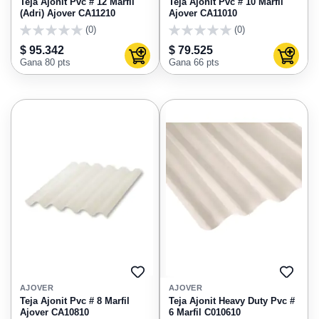
Teja Ajonit Pvc # 12 Marfil
Teja Ajonit Pvc # 10 Marfil
(Adri) Ajover CA11210
Ajover CA11010
(0)
(0)
0
0
$ 95.342
$ 79.525
Agregar al carrito
Agregar
Gana 80 pts
Gana 66 pts
AGREGAR
AGRE
A
A
AJOVER
AJOVER
FAVORITOS
FAVO
Teja Ajonit Pvc # 8 Marfil
Teja Ajonit Heavy Duty Pvc #
Ajover CA10810
6 Marfil C010610