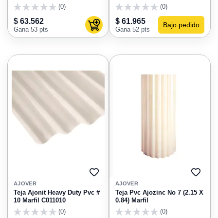
(0)
(0)
0
0
$ 63.562
$ 61.965
Bajo pedido
Agregar al carrito
Gana 53 pts
Gana 52 pts
AGREGAR
AGRE
A
A
AJOVER
AJOVER
FAVORITOS
FAVO
Teja Ajonit Heavy Duty Pvc #
Teja Pvc Ajozinc No 7 (2.15 X
10 Marfil C011010
0.84) Marfil
(0)
(0)