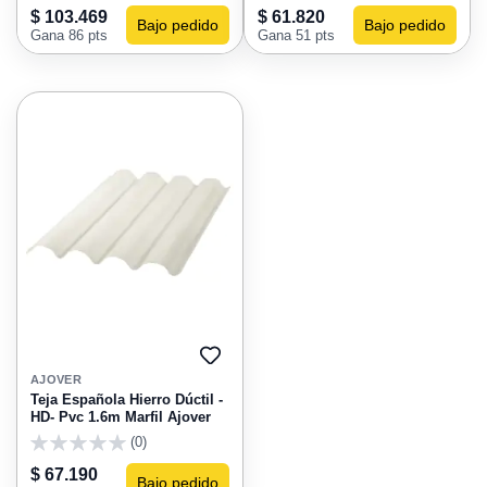
0
0
$ 103.469
$ 61.820
Bajo pedido
Bajo pedido
Gana 86 pts
Gana 51 pts
AGREGAR
A
AJOVER
FAVORITOS
Teja Española Hierro Dúctil -
HD- Pvc 1.6m Marfil Ajover
(0)
0
$ 67.190
Bajo pedido