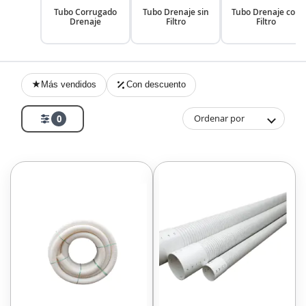
Tubo Corrugado
Tubo Drenaje sin
Tubo Drenaje con
Drenaje
Filtro
Filtro
Más vendidos
Con descuento
Ordenar por
0