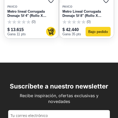
AGREGAR
AGRE
A
A
PAVCO
PAVCO
FAVORITOS
FAVO
Metro lineal Corrugada
Metro Lineal Corrugada
Drenaje Sf 4" (Rollo X
Drenaje Sf 8" (Rollo X
100Metro lineal) Pavco
35Metro Lineal) Pavco
(0)
(0)
0
0
$ 13.615
$ 42.440
Bajo pedido
Agregar al carrito
Gana 11 pts
Gana 35 pts
Suscríbete a nuestro newsletter
Recibe inspiración, ofertas exclusivas y
novedades