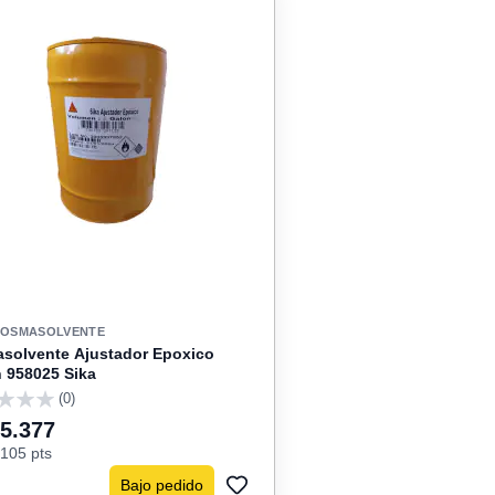
COSMASOLVENTE
solvente Ajustador Epoxico
 958025 Sika
(0)
25.377
105 pts
Bajo pedido