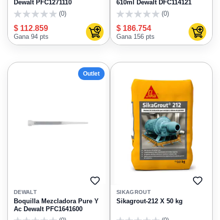
Dewalt PFC1271110
610ml Dewalt DFC114121
(0)
(0)
0
0
$ 112.859
$ 186.754
Agregar al carrito
Agregar
Gana 94 pts
Gana 156 pts
Outlet
AGREGAR
AGRE
A
A
DEWALT
SIKAGROUT
FAVORITOS
FAVO
Boquilla Mezcladora Pure Y
Sikagrout-212 X 50 kg
Ac Dewalt PFC1641600