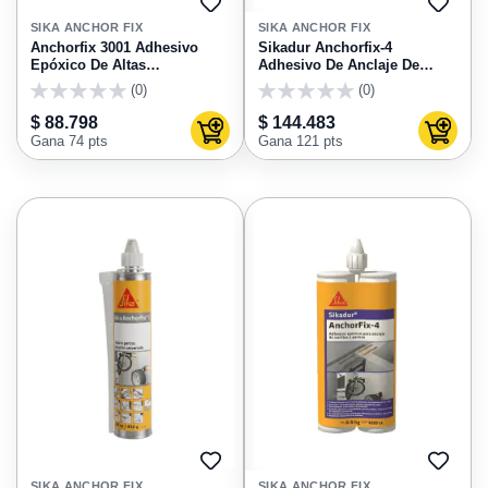
AGREGAR
AGRE
A
A
SIKA ANCHOR FIX
SIKA ANCHOR FIX
FAVORITOS
FAVO
Anchorfix 3001 Adhesivo
Sikadur Anchorfix-4
Epóxico De Altas
Adhesivo De Anclaje De
Prestaciones Para Anclajes
Varillas Y Pernos X 600ml
(0)
(0)
250ml Sika
Sika
0
0
$ 88.798
$ 144.483
Agregar al carrito
Agregar
Gana 74 pts
Gana 121 pts
AGREGAR
AGRE
A
A
SIKA ANCHOR FIX
SIKA ANCHOR FIX