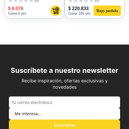
(0)
(0)
0
0
$ 8.076
$ 220.833
Bajo pedido
Agregar al carrito
Gana 6 pts
Gana 185 pts
Suscríbete a nuestro newsletter
Recibe inspiración, ofertas exclusivas y
novedades
Suscribirse