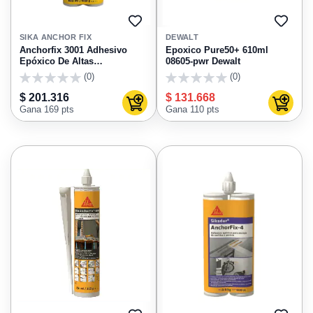
AGREGAR
AGRE
A
A
SIKA ANCHOR FIX
DEWALT
FAVORITOS
FAVO
Anchorfix 3001 Adhesivo
Epoxico Pure50+ 610ml
Epóxico De Altas
08605-pwr Dewalt
Prestaciones Para Anclajes
(0)
(0)
600ml Sika
0
0
$ 201.316
$ 131.668
Agregar al carrito
Agregar
Gana 169 pts
Gana 110 pts