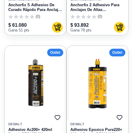
FAVORITOS
FAVO
Anchorfix S Adhesivo De
Anchorfix 2 Adhesivo Para
Curado Rápido Para Anclajes
Anclajes De Altas
300ml Sika
Prestaciones 300ml Sika
(0)
(0)
0
0
$ 61.080
$ 93.892
Agregar al carrito
Agregar
Gana 51 pts
Gana 78 pts
Outlet
Outlet
AGREGAR
AGRE
A
A
DEWALT
DEWALT
FAVORITOS
FAVO
Adhesivo Ac200+ 420ml
Adhesivo Epoxico Pure220+