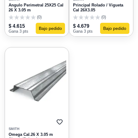
FAVORITOS
FAVO
Angulo Perimetral 25X25 Cal
Principal Rolado / Vigueta
26 X 3.05 m
Cal 26X3.05
(0)
(0)
0
0
$ 4.615
$ 4.679
Bajo pedido
Bajo pedido
Gana 3 pts
Gana 3 pts
AGREGAR
A
SMITH
FAVORITOS
Omega Cal.26 X 3.05 m