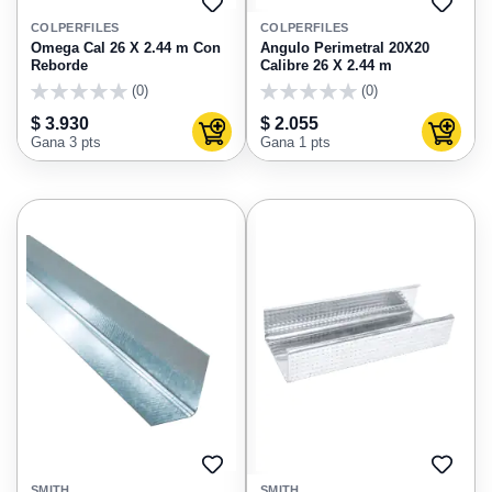
AGREGAR
AGRE
A
A
COLPERFILES
COLPERFILES
FAVORITOS
FAVO
Omega Cal 26 X 2.44 m Con
Angulo Perimetral 20X20
Reborde
Calibre 26 X 2.44 m
(0)
(0)
0
0
$ 3.930
$ 2.055
Agregar al carrito
Agregar
Gana 3 pts
Gana 1 pts
AGREGAR
AGRE
A
A
SMITH
SMITH