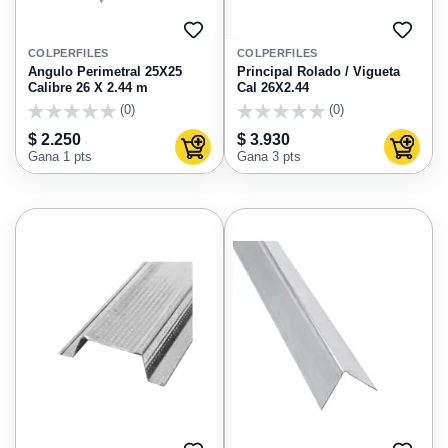
AGREGAR
AGRE
A
A
COLPERFILES
COLPERFILES
FAVORITOS
FAVO
Angulo Perimetral 25X25
Principal Rolado / Vigueta
Calibre 26 X 2.44 m
Cal 26X2.44
(0)
(0)
0
0
$ 2.250
$ 3.930
Agregar al carrito
Agregar
Gana 1 pts
Gana 3 pts