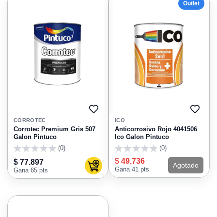
Outlet
AGREGAR
AGRE
A
A
CORROTEC
ICO
FAVORITOS
FAVO
Corrotec Premium Gris 507
Anticorrosivo Rojo 4041506
Galon Pintuco
Ico Galon Pintuco
(0)
(0)
0
0
$ 49.736
$ 77.897
Agotado
Agregar al carrito
Gana 41 pts
Gana 65 pts