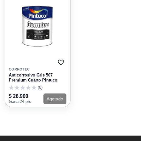
AGREGAR
A
CORROTEC
FAVORITOS
Anticorrosivo Gris 507
Premium Cuarto Pintuco
(0)
0
$ 28.900
Agotado
Gana 24 pts