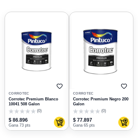
AGREGAR
AGRE
A
A
CORROTEC
CORROTEC
FAVORITOS
FAVO
Corrotec Premium Blanco
Corrotec Premium Negro 200
10041 508 Galon
Galon
(0)
(0)
0
0
$ 86.896
$ 77.897
Agregar al carrito
Agregar
Gana 73 pts
Gana 65 pts