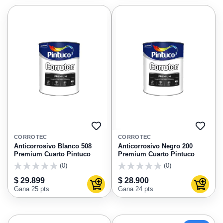
AGREGAR
AGRE
A
A
CORROTEC
CORROTEC
FAVORITOS
FAVO
Anticorrosivo Blanco 508
Anticorrosivo Negro 200
Premium Cuarto Pintuco
Premium Cuarto Pintuco
(0)
(0)
0
0
$ 29.899
$ 28.900
Agregar al carrito
Agregar
Gana 25 pts
Gana 24 pts