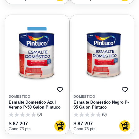
AGREGAR
AGRE
A
A
DOMESTICO
DOMESTICO
FAVORITOS
FAVO
Esmalte Domestico Azul
Esmalte Domestico Negro P-
Verano P-50 Galon Pintuco
95 Galon Pintuco
(0)
(0)
0
0
$ 87.207
$ 87.207
Agregar al carrito
Agregar
Gana 73 pts
Gana 73 pts