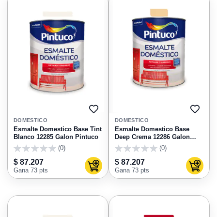
AGREGAR
AGRE
A
A
DOMESTICO
DOMESTICO
FAVORITOS
FAVO
Esmalte Domestico Base Tint
Esmalte Domestico Base
Blanco 12285 Galon Pintuco
Deep Crema 12286 Galon
Pintuco
(0)
(0)
0
0
$ 87.207
$ 87.207
Agregar al carrito
Agregar
Gana 73 pts
Gana 73 pts