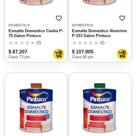
AGREGAR
AGRE
A
A
DOMESTICO
DOMESTICO
FAVORITOS
FAVO
Esmalte Domestico Caoba P-
Esmalte Domestico Aluminio
75 Galon Pintuco
P-153 Galon Pintuco
(0)
(0)
0
0
$ 87.207
$ 107.905
Agregar al carrito
Agregar
Gana 73 pts
Gana 90 pts