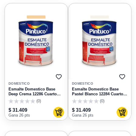
AGREGAR
AGRE
A
A
DOMESTICO
DOMESTICO
FAVORITOS
FAVO
Esmalte Domestico Base
Esmalte Domestico Base
Deep Crema 12286 Cuarto
Pastel Blanco 12284 Cuarto
Pintuco
Pintuco
(0)
(0)
0
0
$ 31.409
$ 31.409
Agregar al carrito
Agregar
Gana 26 pts
Gana 26 pts