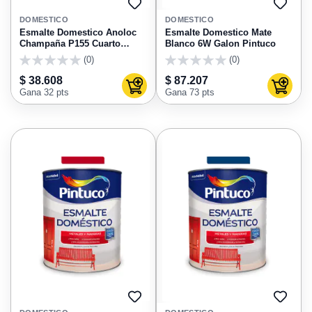
AGREGAR
AGRE
A
A
DOMESTICO
DOMESTICO
FAVORITOS
FAVO
Esmalte Domestico Anoloc
Esmalte Domestico Mate
Champaña P155 Cuarto
Blanco 6W Galon Pintuco
Pintuco
(0)
(0)
0
0
$ 38.608
$ 87.207
Agregar al carrito
Agregar
Gana 32 pts
Gana 73 pts
AGREGAR
AGRE