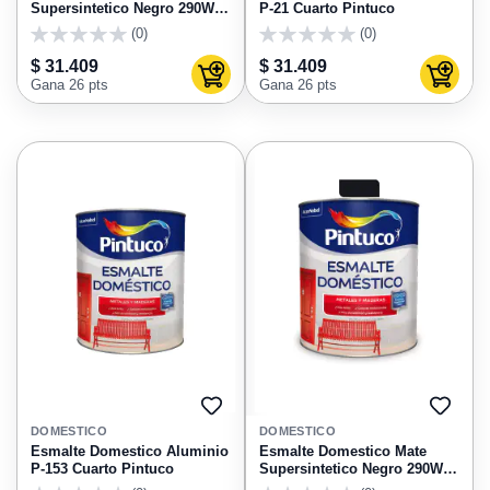
Supersintetico Negro 290W
P-21 Cuarto Pintuco
Cuarto Pintuco
(0)
(0)
0
0
$ 31.409
$ 31.409
Agregar al carrito
Agregar
Gana 26 pts
Gana 26 pts
AGREGAR
AGRE
A
A
DOMESTICO
DOMESTICO
FAVORITOS
FAVO
Esmalte Domestico Aluminio
Esmalte Domestico Mate
P-153 Cuarto Pintuco
Supersintetico Negro 290W
Galon Pintuco