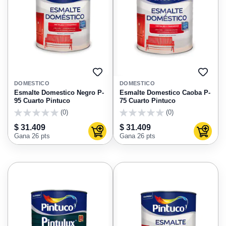
AGREGAR
AGRE
A
A
DOMESTICO
DOMESTICO
FAVORITOS
FAVO
Esmalte Domestico Negro P-
Esmalte Domestico Caoba P-
95 Cuarto Pintuco
75 Cuarto Pintuco
(0)
(0)
0
0
$ 31.409
$ 31.409
Agregar al carrito
Agregar
Gana 26 pts
Gana 26 pts