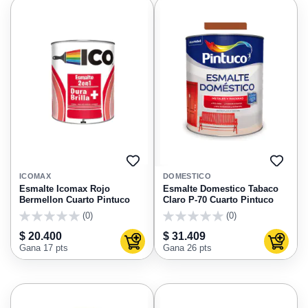
AGREGAR
AGRE
A
A
ICOMAX
DOMESTICO
FAVORITOS
FAVO
Esmalte Icomax Rojo
Esmalte Domestico Tabaco
Bermellon Cuarto Pintuco
Claro P-70 Cuarto Pintuco
(0)
(0)
0
0
$ 20.400
$ 31.409
Agregar al carrito
Agregar
Gana 17 pts
Gana 26 pts