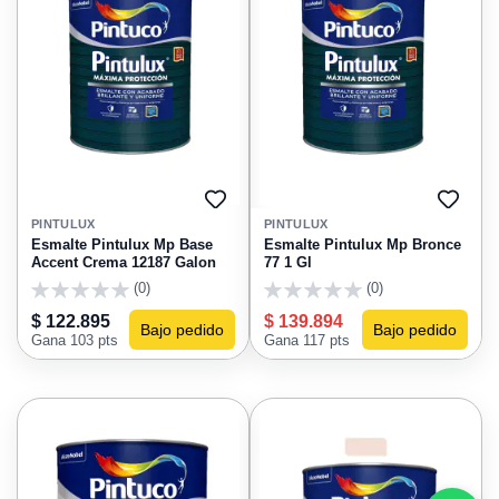
AGREGAR
AGRE
A
A
PINTULUX
PINTULUX
FAVORITOS
FAVO
Esmalte Pintulux Mp Base
Esmalte Pintulux Mp Bronce
Accent Crema 12187 Galon
77 1 Gl
(0)
(0)
0
0
$ 122.895
$ 139.894
Bajo pedido
Bajo pedido
Gana 103 pts
Gana 117 pts