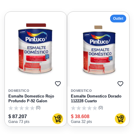
Outlet
AGREGAR
AGRE
A
A
DOMESTICO
DOMESTICO
FAVORITOS
FAVO
Esmalte Domestico Rojo
Esmalte Domestico Dorado
Profundo P-92 Galon
112228 Cuarto
(0)
(0)
0
0
$ 87.207
$ 38.608
Agregar al carrito
Agregar
Gana 73 pts
Gana 32 pts