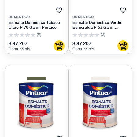
AGREGAR
AGRE
A
A
DOMESTICO
DOMESTICO
FAVORITOS
FAVO
Esmalte Domestico Tabaco
Esmalte Domestico Verde
Claro P-70 Galon Pintuco
Esmeralda P-53 Galon
Pintuco
(0)
(0)
0
0
$ 87.207
$ 87.207
Agregar al carrito
Agregar
Gana 73 pts
Gana 73 pts