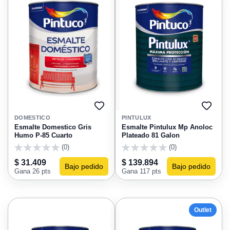
AGREGAR
AGRE
A
A
DOMESTICO
PINTULUX
FAVORITOS
FAVO
Esmalte Domestico Gris
Esmalte Pintulux Mp Anoloc
Humo P-85 Cuarto
Plateado 81 Galon
(0)
(0)
0
0
$ 31.409
$ 139.894
Bajo pedido
Bajo pedido
Gana 26 pts
Gana 117 pts
Outlet