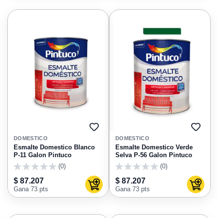
AGREGAR
AGRE
A
A
DOMESTICO
DOMESTICO
FAVORITOS
FAVO
Esmalte Domestico Blanco
Esmalte Domestico Verde
P-11 Galon Pintuco
Selva P-56 Galon Pintuco
(0)
(0)
0
0
$ 87.207
$ 87.207
Agregar al carrito
Agregar
Gana 73 pts
Gana 73 pts