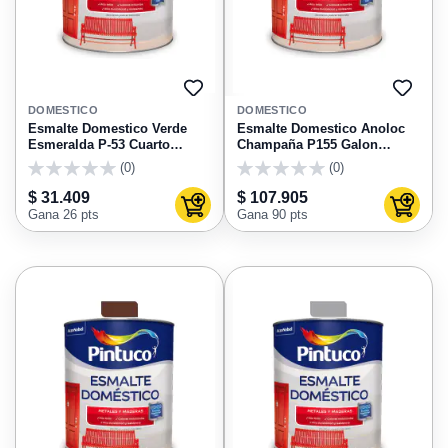
AGREGAR
AGRE
A
A
DOMESTICO
DOMESTICO
FAVORITOS
FAVO
Esmalte Domestico Verde
Esmalte Domestico Anoloc
Esmeralda P-53 Cuarto
Champaña P155 Galon
Pintuco
Pintuco
(0)
(0)
0
0
$ 31.409
$ 107.905
Agregar al carrito
Agregar
Gana 26 pts
Gana 90 pts