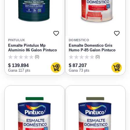
AGREGAR
AGRE
A
A
PINTULUX
DOMESTICO
FAVORITOS
FAVO
Esmalte Pintulux Mp
Esmalte Domestico Gris
Aluminio 86 Galon Pintuco
Humo P-85 Galon Pintuco
(0)
(0)
0
0
$ 139.894
$ 87.207
Agregar al carrito
Agregar
Gana 117 pts
Gana 73 pts