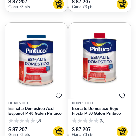
$ 87.207
$ 87.207
Agregar al carrito
Agregar
Gana 73 pts
Gana 73 pts
AGREGAR
AGRE
A
A
DOMESTICO
DOMESTICO
FAVORITOS
FAVO
Esmalte Domestico Azul
Esmalte Domestico Rojo
Espanol P-40 Galon Pintuco
Fiesta P-30 Galon Pintuco
(0)
(0)
0
0
$ 87.207
$ 87.207
Agregar al carrito
Agregar
Gana 73 pts
Gana 73 pts