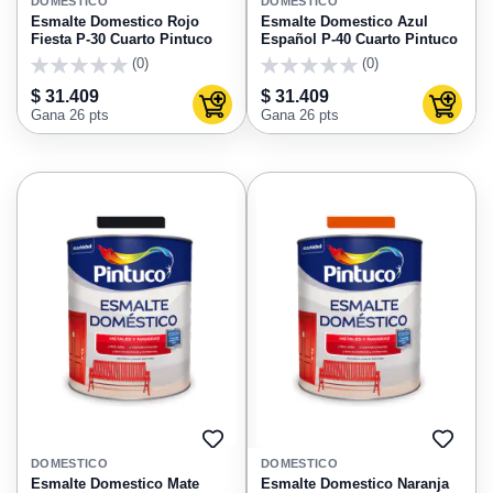
A
A
DOMESTICO
DOMESTICO
FAVORITOS
FAVO
Esmalte Domestico Rojo
Esmalte Domestico Azul
Fiesta P-30 Cuarto Pintuco
Español P-40 Cuarto Pintuco
(0)
(0)
0
0
$ 31.409
$ 31.409
Agregar al carrito
Agregar
Gana 26 pts
Gana 26 pts
AGREGAR
AGRE
A
A
DOMESTICO
DOMESTICO
FAVORITOS
FAVO
Esmalte Domestico Mate
Esmalte Domestico Naranja