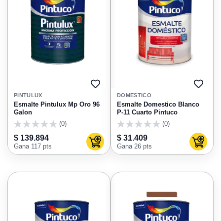
AGREGAR
AGRE
A
A
PINTULUX
DOMESTICO
FAVORITOS
FAVO
Esmalte Pintulux Mp Oro 96
Esmalte Domestico Blanco
Galon
P-11 Cuarto Pintuco
(0)
(0)
0
0
$ 139.894
$ 31.409
Agregar al carrito
Agregar
Gana 117 pts
Gana 26 pts