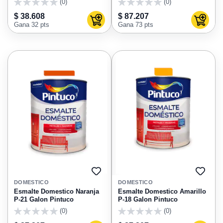
(0)
(0)
0
0
$ 38.608
$ 87.207
Agregar al carrito
Agregar
Gana 32 pts
Gana 73 pts
AGREGAR
AGRE
A
A
DOMESTICO
DOMESTICO
FAVORITOS
FAVO
Esmalte Domestico Naranja
Esmalte Domestico Amarillo
P-21 Galon Pintuco
P-18 Galon Pintuco
(0)
(0)
0
0