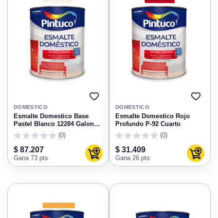
AGREGAR
AGRE
A
A
DOMESTICO
DOMESTICO
FAVORITOS
FAVO
Esmalte Domestico Base
Esmalte Domestico Rojo
Pastel Blanco 12284 Galon
Profundo P-92 Cuarto
Pintuco
(0)
(0)
0
0
$ 87.207
$ 31.409
Agregar al carrito
Agregar
Gana 73 pts
Gana 26 pts