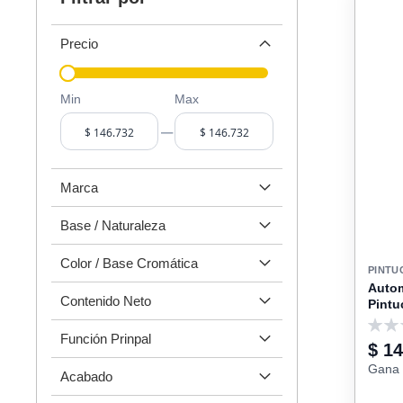
Precio
Min
Max
–
Marca
Base / Naturaleza
Color / Base Cromática
PINTU
Autom
Contenido Neto
Pintu
0
Función Prinpal
$ 1
Gana 
Acabado