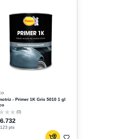
CO
otriz - Primer 1K Gris 5010 1 gl
co
(0)
46.732
123 pts
Agregar al carrito