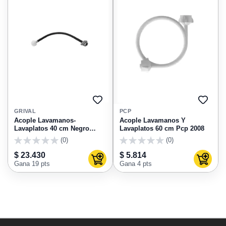
AGREGAR
AGRE
A
A
GRIVAL
PCP
FAVORITOS
FAVO
Acople Lavamanos-
Acople Lavamanos Y
Lavaplatos 40 cm Negro
Lavaplatos 60 cm Pcp 2008
719760001 Griflex
(0)
(0)
0
0
$ 23.430
$ 5.814
Agregar al carrito
Agregar
Gana 19 pts
Gana 4 pts