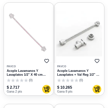
AGREGAR
AGRE
A
A
PAVCO
PAVCO
FAVORITOS
FAVO
Acople Lavamanos Y
Acople Lavamanos Y
Lavaplatos 1/2" X 40 cm
Lavaplatos + Val Reg 1/2" X
Pavco
40 cm Pavco
(0)
(0)
0
0
$ 2.717
$ 10.265
Agregar al carrito
Agregar
Gana 2 pts
Gana 8 pts