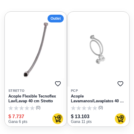
Outlet
AGREGAR
AGRE
A
A
STRETTO
PCP
FAVORITOS
FAVO
Acople Flexible Tecnoflex
Acople
Lav/Lavap 40 cm Stretto
Lavamanos/Lavaplatos 40 cm
C/Registro 2002 Pcp
(0)
(0)
0
0
$ 7.737
$ 13.103
Agregar al carrito
Agregar
Gana 6 pts
Gana 11 pts