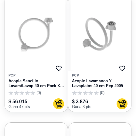
AGREGAR
AGRE
A
A
PCP
PCP
FAVORITOS
FAVO
Acople Sencillo
Acople Lavamanos Y
Lavam/Lavap 40 cm Pack X
Lavaplatos 40 cm Pcp 2005
24und 2005-Liv Pcp
(0)
(0)
0
0
$ 56.015
$ 3.876
Agregar al carrito
Agregar
Gana 47 pts
Gana 3 pts