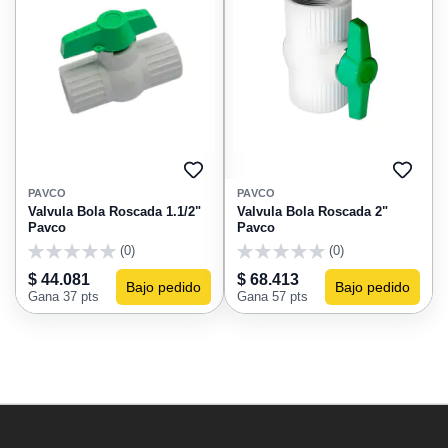
AGREGAR
AGRE
A
A
PAVCO
PAVCO
FAVORITOS
FAVO
Valvula Bola Roscada 1.1/2"
Valvula Bola Roscada 2"
Pavco
Pavco
(0)
(0)
0
0
$ 44.081
$ 68.413
Bajo pedido
Bajo pedido
Gana 37 pts
Gana 57 pts