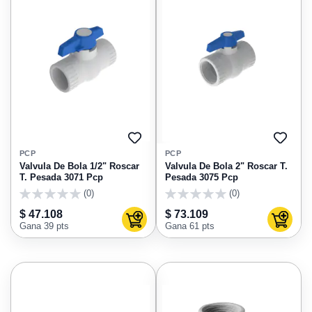
AGREGAR
AGRE
A
A
PCP
PCP
FAVORITOS
FAVO
Valvula De Bola 1/2" Roscar
Valvula De Bola 2" Roscar T.
T. Pesada 3071 Pcp
Pesada 3075 Pcp
(0)
(0)
0
0
$ 47.108
$ 73.109
Agregar al carrito
Agregar
Gana 39 pts
Gana 61 pts