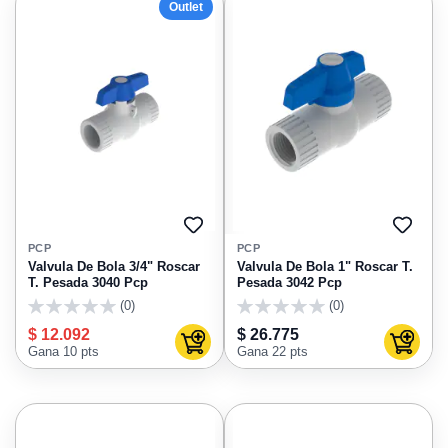
Outlet
AGREGAR
AGRE
A
A
PCP
PCP
FAVORITOS
FAVO
Valvula De Bola 3/4" Roscar
Valvula De Bola 1" Roscar T.
T. Pesada 3040 Pcp
Pesada 3042 Pcp
(0)
(0)
0
0
$ 12.092
$ 26.775
Agregar al carrito
Agregar
Gana 10 pts
Gana 22 pts