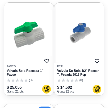
AGREGAR
AGRE
A
A
PAVCO
PCP
FAVORITOS
FAVO
Valvula Bola Roscada 1"
Valvula De Bola 1/2" Roscar
Pavco
T. Pesada 3012 Pcp
(0)
(0)
0
0
$ 25.055
$ 14.502
Agregar al carrito
Agregar
Gana 21 pts
Gana 12 pts