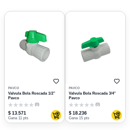
AGREGAR
AGRE
A
A
PAVCO
PAVCO
FAVORITOS
FAVO
Valvula Bola Roscada 1/2"
Valvula Bola Roscada 3/4"
Pavco
Pavco
(0)
(0)
0
0
$ 13.571
$ 18.236
Agregar al carrito
Agregar
Gana 11 pts
Gana 15 pts