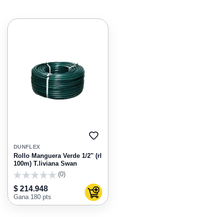
AGREGAR
A
DUNFLEX
FAVORITOS
Rollo Manguera Verde 1/2" (rl
100m) T.liviana Swan
(0)
0
$ 214.948
Agregar al carrito
Gana 180 pts