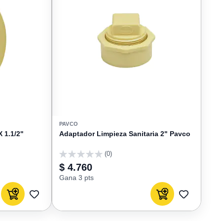
PAVCO
X 1.1/2"
Adaptador Limpieza Sanitaria 2" Pavco
(0)
0
$ 4.760
Gana 3 pts
Agregar al carrito
Agregar al carrito
AGREGAR
AGREGAR
A
A