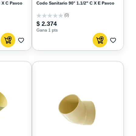
C X C Pavco
Codo Sanitario 90° 1.1/2" C X E Pavco
(0)
0
$ 2.374
Gana 1 pts
Agregar al carrito
Agregar al carrito
AGREGAR
AGREGAR
A
A
FAVORITOS
FAVORIT