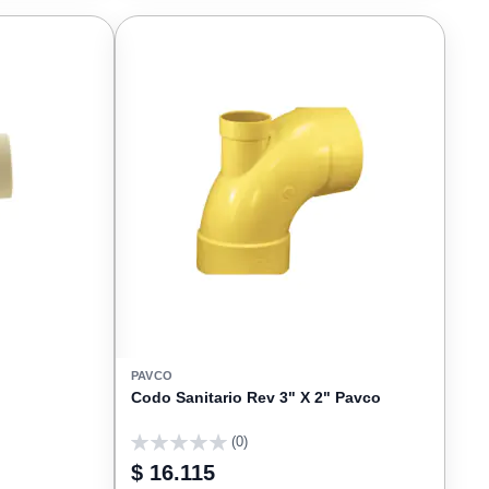
FAVORITOS
FAVORIT
PAVCO
Codo Sanitario Rev 3" X 2" Pavco
(0)
0
$ 16.115