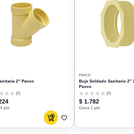
PAVCO
anitaria 2" Pavco
Buje Soldado Sanitario 2" 
Pavco
(0)
(0)
0
224
$ 1.782
4 pts
Gana 1 pts
Agregar al carrito
AGREGAR
A