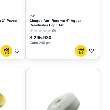
PCP
a 3" Pavco
Cheque Anti-Retorno 4" Aguas
Residuales Pcp 3148
(0)
0
$ 295.930
Gana 248 pts
Agregar al carrito
Agregar al carrito
AGREGAR
AGREGAR
A
A
FAVORITOS
FAVORIT