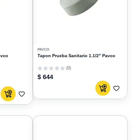
PAVCO
avco
Tapon Prueba Sanitario 1.1/2" Pavco
(0)
0
$ 644
Agregar al carrito
AGREGAR
Agregar al carrito
AGREGAR
A
A
FAVORIT
FAVORITOS