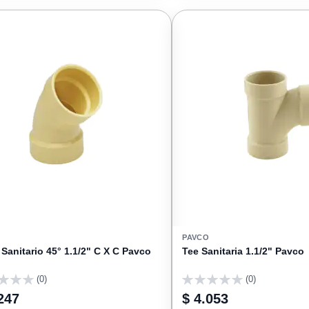
FAVORITOS
PAVCO
Sanitario 45° 1.1/2" C X C Pavco
Tee Sanitaria 1.1/2" Pavco
(0)
(0)
0
247
$ 4.053