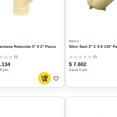
PAVCO
anitaria Reducida 3" X 2" Pavco
Sifon Sant 3" C X E 135° P
(0)
(0)
0
.134
$ 7.602
8 pts
Gana 6 pts
Agregar al carrito
AGREGAR
A
FAVORITOS