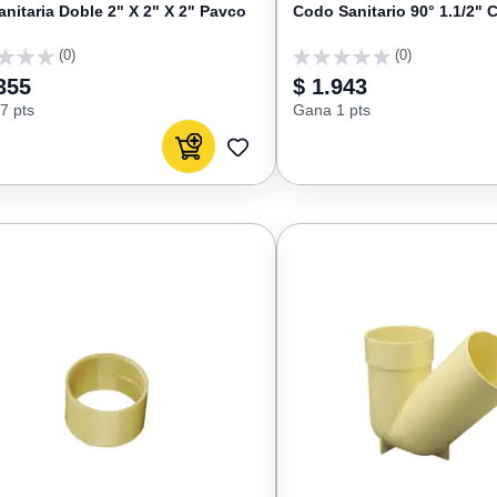
anitaria Doble 2" X 2" X 2" Pavco
Codo Sanitario 90° 1.1/2" 
(0)
(0)
0
355
$ 1.943
7 pts
Gana 1 pts
Agregar al carrito
AGREGAR
A
FAVORITOS