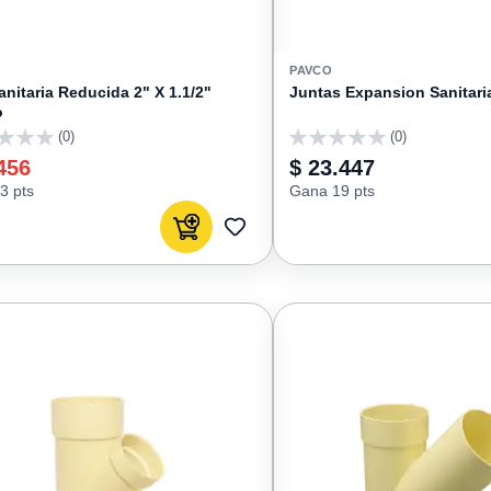
PAVCO
anitaria Reducida 2" X 1.1/2"
Juntas Expansion Sanitari
o
(0)
(0)
0
456
$ 23.447
3 pts
Gana 19 pts
Agregar al carrito
AGREGAR
A
FAVORITOS