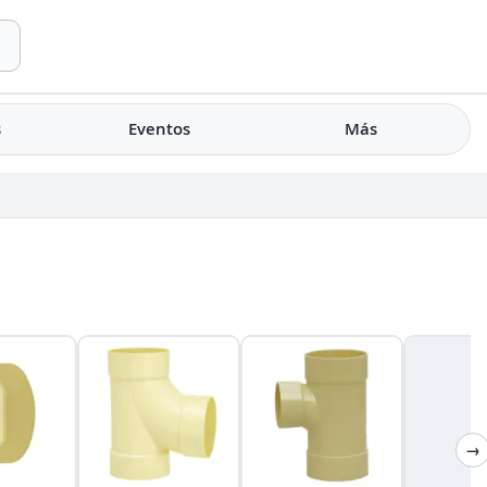
s
Eventos
Más
→