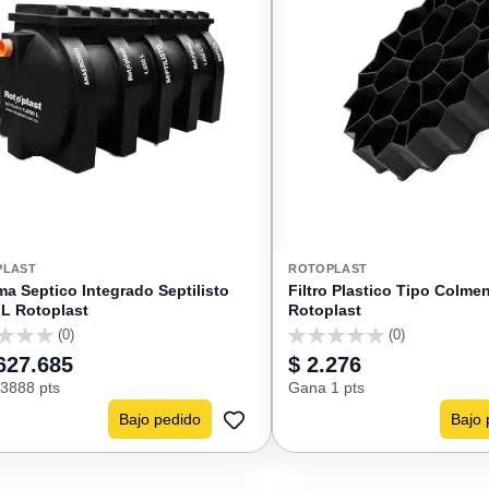
PLAST
ROTOPLAST
ma Septico Integrado Septilisto
Filtro Plastico Tipo Colme
 L Rotoplast
Rotoplast
(0)
(0)
0
627.685
$ 2.276
3888 pts
Gana 1 pts
Bajo pedido
Bajo 
AGREGAR
A