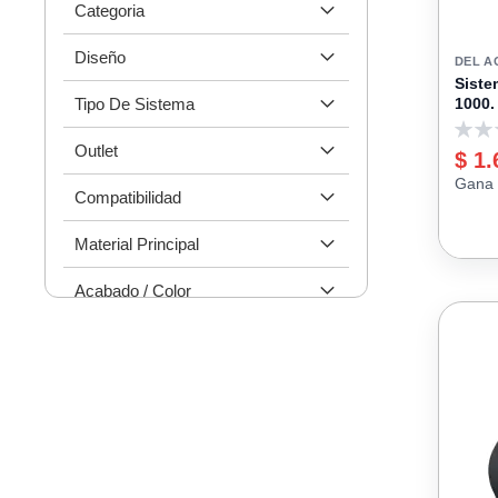
Categoria
Diseño
DEL A
Siste
Tipo De Sistema
1000.
110 l
0
Outlet
$ 1.
Gana 
Compatibilidad
Material Principal
Acabado / Color
Capacidad
Incluye Tapa