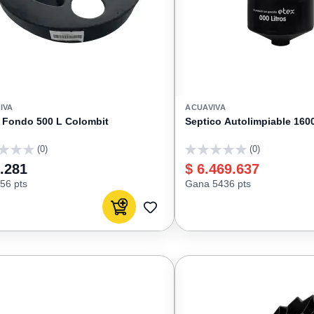
IVA
ACUAVIVA
 Fondo 500 L Colombit
Septico Autolimpiable 160
(0)
(0)
0
.281
$ 6.469.637
56 pts
Gana 5436 pts
Agregar al carrito
AGREGAR
A
FAVORITOS