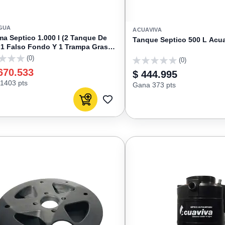
GUA
ACUAVIVA
ma Septico 1.000 l (2 Tanque De
Tanque Septico 500 L Acu
 1 Falso Fondo Y 1 Trampa Grasas
) Delagua
(0)
(0)
0
670.533
$ 444.995
1403 pts
Gana 373 pts
Agregar al carrito
AGREGAR
A
FAVORITOS