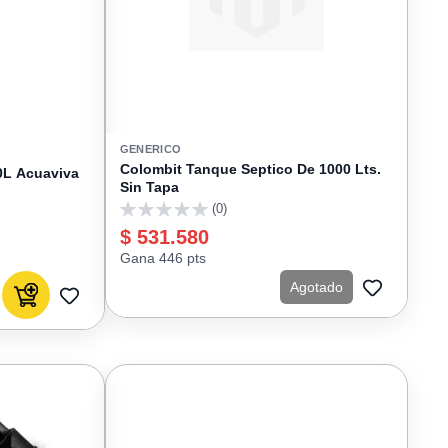
GENERICO
Colombit Tanque Septico De 1000 Lts.
0L Acuaviva
Sin Tapa
(0)
0
$ 531.580
Gana 446 pts
Agotado
Agregar al carrito
AGREGAR
AGREGAR
A
A
FAVORIT
FAVORITOS