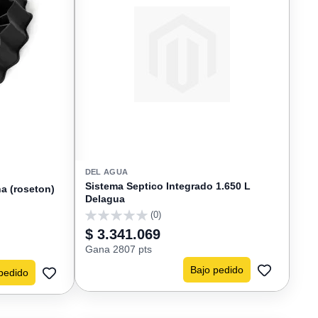
DEL AGUA
Sistema Septico Integrado 1.650 L
na (roseton)
Delagua
(0)
0
$ 3.341.069
Gana 2807 pts
Bajo pedido
pedido
AGREGAR
AGREGAR
A
A