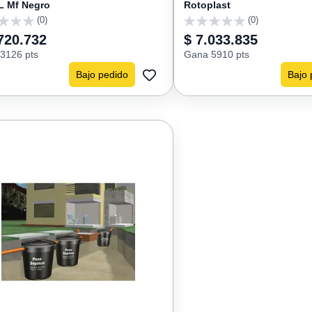
L Mf Negro
Rotoplast
(0)
(0)
0
720.732
$ 7.033.835
3126 pts
Gana 5910 pts
Bajo pedido
Bajo 
AGREGAR
A
FAVORITOS