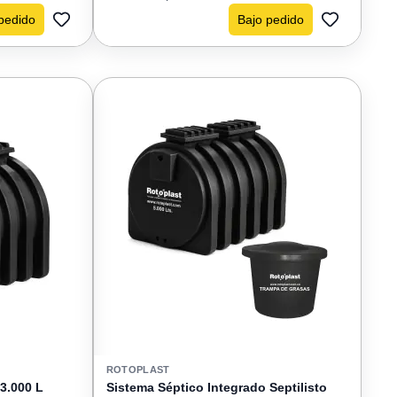
pedido
Bajo pedido
AGREGAR
AGREGAR
A
A
FAVORITOS
FAVORIT
ROTOPLAST
3.000 L
Sistema Séptico Integrado Septilisto