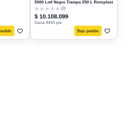
5000 Lmf Negro Trampa 250 L Rotoplast
(0)
0
$ 10.108.099
Gana 8493 pts
pedido
Bajo pedido
AGREGAR
AGREGAR
A
A
FAVORITOS
FAVORIT