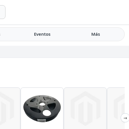
s
Eventos
Más
→