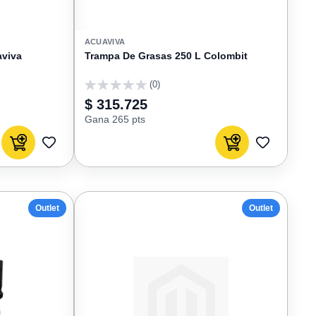
ACUAVIVA
aviva
Trampa De Grasas 250 L Colombit
(0)
0
$ 315.725
Gana 265 pts
Agregar al carrito
Agregar al carrito
AGREGAR
AGREGAR
A
A
FAVORITOS
FAVORIT
Outlet
Outlet