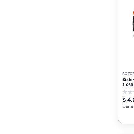
ROTO
Siste
1.650
0
$ 4.
Gana 