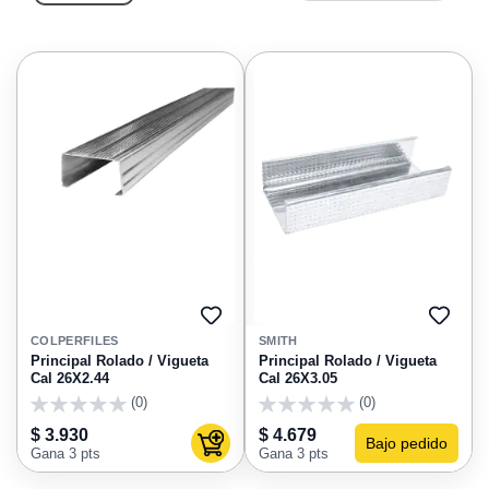
AGREGAR
AGRE
A
A
COLPERFILES
SMITH
FAVORITOS
FAVO
Principal Rolado / Vigueta
Principal Rolado / Vigueta
Cal 26X2.44
Cal 26X3.05
(0)
(0)
0
0
$ 3.930
$ 4.679
Bajo pedido
Agregar al carrito
Gana 3 pts
Gana 3 pts